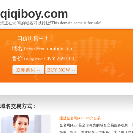
qiqiboy.com
您正在访问的域名可以转让!This domain name is for sale!
一口价出售中！
域名
qiqiboy.com
Domain Name:
售价
CNY 2597.00
Listing Price:
立即购买
BUY NOW
>>
>>
域名交易方式：
通过金名网(4.cn) 中介交易
金名网(4.cn)是全球领先的域名交易服务机
简单、安全、专业的第三方服务！ 为了保证交