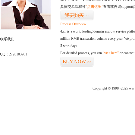
具体交易流程可
“点击这里”
查看或咨询support@
我要购买
>>
Process Overview:
4.cn is a world leading domain escrow service plat
million RMB transaction volume every year. We promi
联系我们
5 workdays.
For detailed process, you can
“visit here”
or contact
QQ：2726103981
BUY NOW
>>
Copyright © 1998 -2025 www